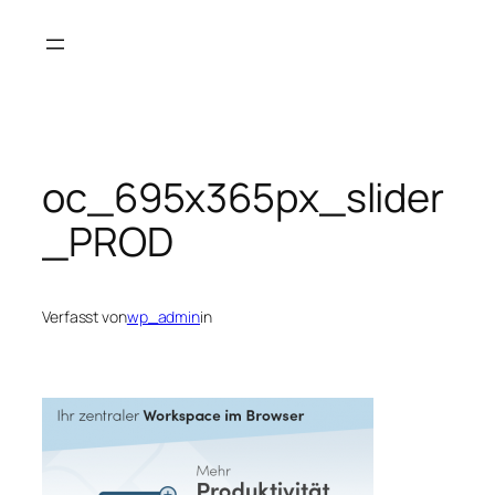
Zum
Inhalt
springen
oc_695x365px_slider
_PROD
Verfasst von
wp_admin
in